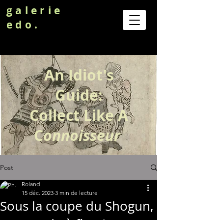
galerie
edo.
An Idiot's
Guide:
Collect Like A
C
onnoisseur
Post
Roland
15 déc. 2023
3 min de lecture
Sous la coupe du Shogun,