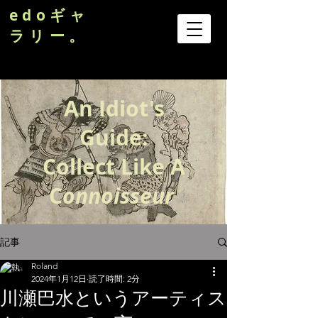
edoギャ
ラリー。
An Idiot's
Guide:
Collect Like A
C
onnoisseur
記事
Roland
2024年1月12日
読了時間: 2分
川瀬巴水というアーティス