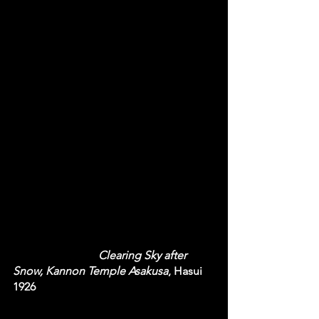
Clearing Sky after 
Snow, Kannon Temple Asakusa
, Hasui 
1926