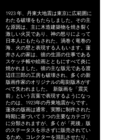
1923 年、丹東大地震は東京に広範囲に
わたる破壊をもたらしました。その主
な原因は、主に木造建築物を焼き裂く
激しい火災であり、神の怒りによって
日本人にもたらされた、渦巻く竜巻の
海、火の壁と表現する人もいます。蓮
井さんの家は、彼の生涯の仕事である
スケッチ帳や絵画とともにすべて炎に
焼かれました。彼の主な版元である渡
辺庄三郎の工房も破壊され、多くの新
版画作家のオリジナルの彫刻版木がす
べて失われました。  新版画を「震災
前」という言葉で表現するようになっ
たのは、1923年の丹東地震からです。
蓮水の版画は通常、実際に制作された
時期に基づいて 3 つの主要なカテゴリ
に分類されますが、多くが「死後」版
のステータスを示さずに販売されてい
るため、コレクターを混乱させたり、