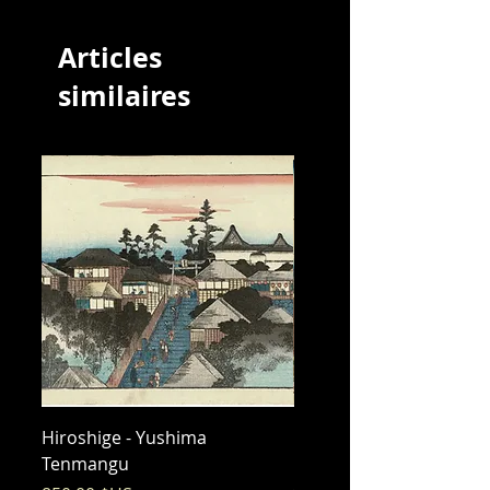
Articles
similaires
Hiroshige - Yushima
Hiroshige - Messenger 
Tenmangu
Bishamon