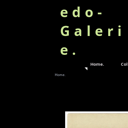
edo-
Galeri
e.
Home.
Col
Home.