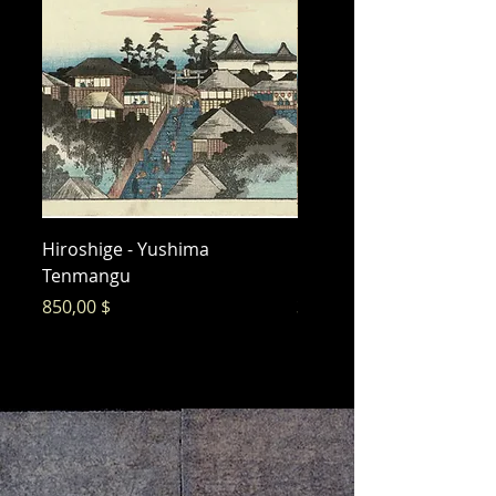
Hiroshige - Yushima
Hiroshige - Messenger 
Tenmangu
Bishamon
Preis
Preis
850,00 $
325,00 $