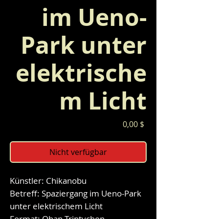
im Ueno-
Park unter
elektrische
m Licht
Preis
0,00 $
Nicht verfügbar
Künstler: Chikanobu
Betreff: Spaziergang im Ueno-Park
unter elektrischem Licht
Format: Oban-Triptychon