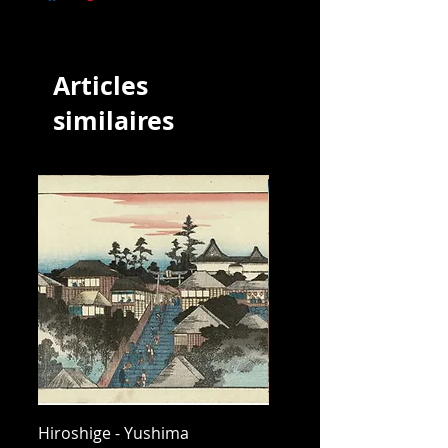
Articles
similaires
Hiroshige - Yushima
Hiroshige - Messenger 