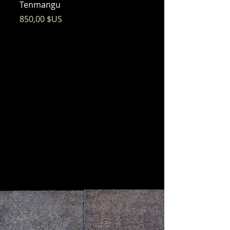
Tenmangu
Bishamon
Prix
Prix
850,00 $US
325,00 $US