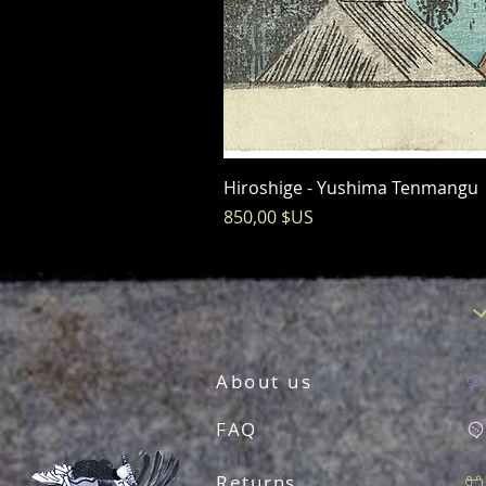
Hiroshige - Yushima Tenmangu
Prix
850,00 $US
About us
FAQ
Returns