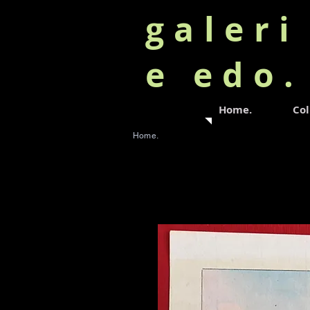
galeri
e edo
Home.
Col
Home.