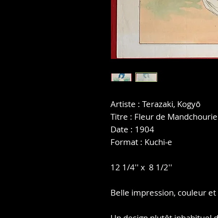
Artiste : Terazaki, Kogyō
Titre : Fleur de Mandchourie
Date : 1904
Format : Kuchi-e
12 1/4'' x 8 1/2''
Belle impression, couleur et 
Un design plutôt inhabituel