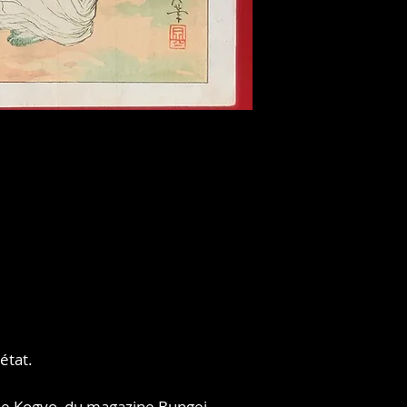
état.
 de Kogyo, du magazine Bungei