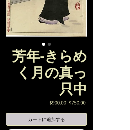
芳年-きらめ
く月の真っ
只中
通
セ
 $900.00 
$750.00
常
ー
価
ル
カートに追加する
格
価
格