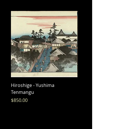
Hiroshige - Yushima
Hiroshige - Messenger 
Tenmangu
Bishamon
価格
価格
$850.00
$325.00