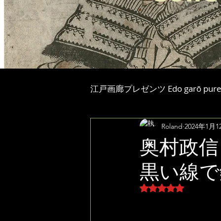
江戸画廊プレゼンツ Edo garō purez
Roland
2024年1月1
奥村政信
黒い線で
5つ星のうちNaN