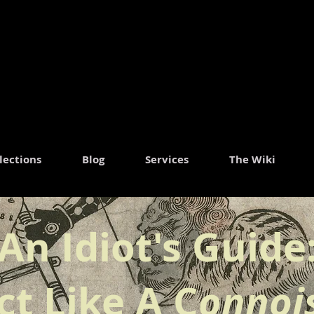
ャ
lections
Blog
Services
The Wiki
An Idiot's Guide
ct Like A C
onnoi