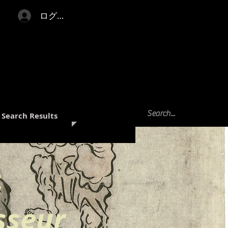
ログイン
Search Results
:
sseur