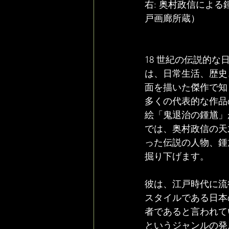
右: 奥村政信によ
戸画廊所蔵）
18 世紀の伝説的
は、日常生活、歴史
面を描いた傑作で知
多くの代表的な作品
絵「鬼退治の鍾馗」
では、奥村政信の天
った伝説の人物、鍾
掘り下げます。
彼は、江戸時代に流
スタイルである日本の
者であると言われて
というジャンルの発