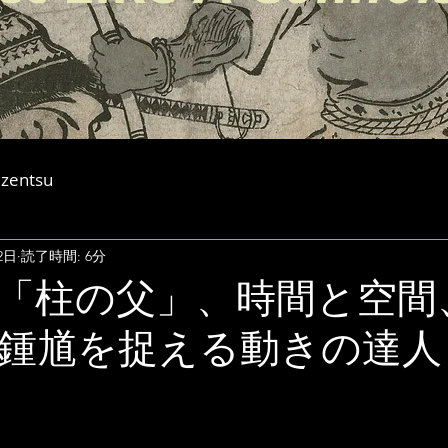
entsu
2日
読了時間: 6分
「柱の父」、時間と空間
鍾馗を捉える動きの達人
と評価されています。