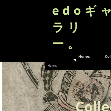
edoギ
ラリ
ー。
Home.
Col
Home.
Colle