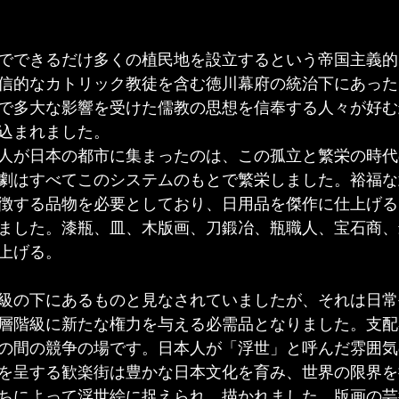
でできるだけ多くの植民地を設立するという帝国主義的な
信的なカトリック教徒を含む徳川幕府の統治下にあった
で多大な影響を受けた儒教の思想を信奉する人々が好む
込まれました。
人が日本の都市に集まったのは、この孤立と繁栄の時代
劇はすべてこのシステムのもとで繁栄しました。裕福な
徴する品物を必要としており、日用品を傑作に仕上げる
ました。漆瓶、皿、木版画、刀鍛冶、瓶職人、宝石商、
上げる。
級の下にあるものと見なされていましたが、それは日常
層階級に新たな権力を与える必需品となりました。支配
の間の競争の場です。日本人が「浮世」と呼んだ雰囲気
を呈する歓楽街は豊かな日本文化を育み、世界の限界を
ちによって浮世絵に捉えられ、描かれました。版画の芸