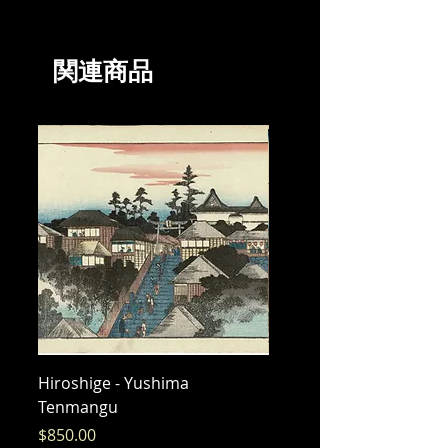
関連商品
Hiroshige - Yushima
Hiroshige - Messenger 
Tenmangu
Bishamon
価格
価格
$850.00
$325.00