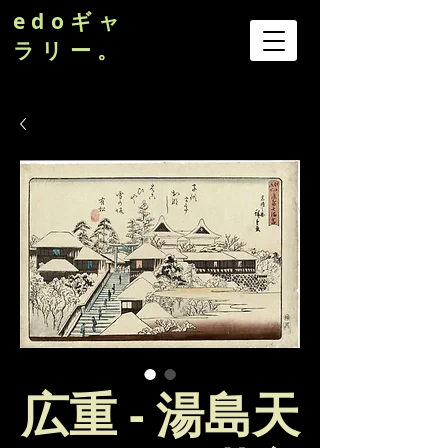
edoギャ
ラリー。
広重 - 湯島天