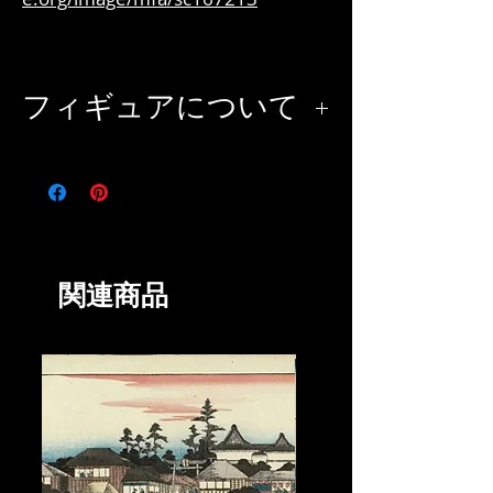
フィギュアについて
Zeng Shen (紀元前 505 ～ 435 年) は、曾子
(Master Zeng) としてよく知られ、中国の哲
学者であり、孔子の弟子でした。[1] 彼は後
に子思 (Kong Ji) を教えました。孔子の孫で
あり、孔子は孟子の教師となり、正統な儒教
の伝統を伝える一連の活動を開始しました。
関連商品
[1]彼は儒教の四聖人の 1 人として尊敬され
ています[2]。 】
ウィキペディアの提供による。