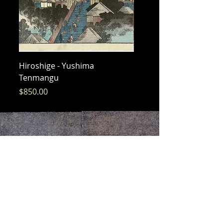
Hiroshige - Yushima
Hiroshige - Messenger 
Tenmangu
Bishamon
価格
価格
$850.00
$325.00
常にオリジナル、自信を持って収集、私たちの誓約