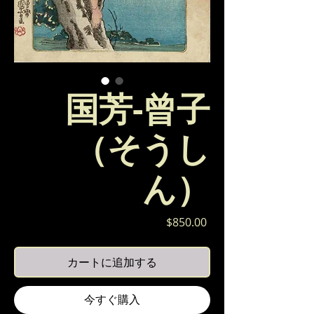
国芳-曾子
（そうし
ん）
価
$850.00
格
カートに追加する
今すぐ購入