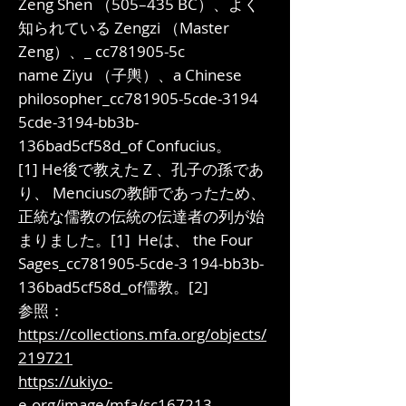
Zeng Shen （505–435 BC）、よく
知られている Zengzi （Master
Zeng）、_ cc781905-5c
name Ziyu （子輿）、a Chinese
philosopher_cc781905-5cde-3194
5cde-3194-bb3b-
136bad5cf58d_of Confucius。
[1] He後で教えた Z 、孔子の孫であ
り、 Menciusの教師であったため、
正統な儒教の伝統の伝達者の列が始
まりました。[1] Heは、 the Four
Sages_cc781905-5cde-3 194-bb3b-
136bad5cf58d_of儒教。[2]
参照：
https://collections.mfa.org/objects/
219721
https://ukiyo-
e.org/image/mfa/sc167213