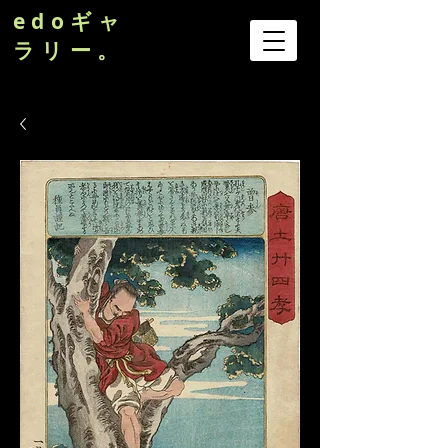
edoギャ
ラリー。