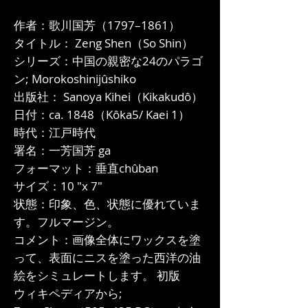
作者：歌川国芳（1797–1861）
タイトル： Zeng Shen（So Shin）
シリーズ：中国の親密な24のパラゴ
ン; Morokoshinijûshiko
出版社： Sanoya Kihei（Kikakudô）
日付：ca. 1848（Kôka5/ Kaei 1）
時代：江戸時代
署名：一芳国芳 ga
フォーマット：垂直chûban
サイズ：10 "x 7"
状態：印象、色、状態に優れていま
す。フルマージン。
コメント：画像全体にワックスを塗
って、表面にニスを塗った西洋の油
絵をシミュレートします。 初版
ウィキペディアから;