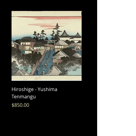
Hiroshige - Yushima
Hiroshige - Messenger 
Tenmangu
Bishamon
価格
価格
$850.00
$325.00