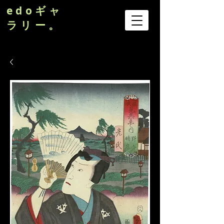
edoギャ
ラリー。