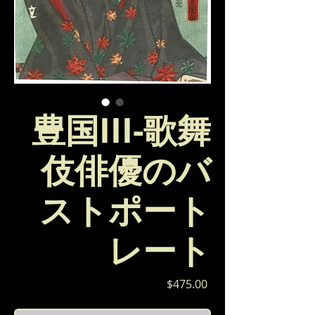
豊国III-歌舞
伎俳優のバ
ストポート
レート
価
$475.00
格