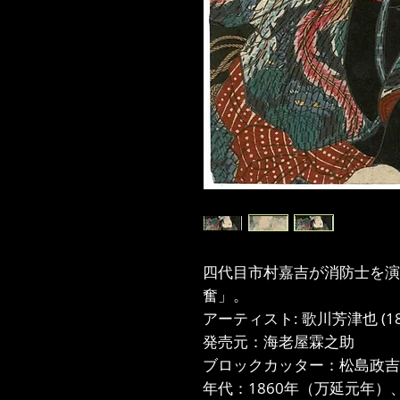
四代目市村嘉吉が消防士を演
奮」。
アーティスト: 歌川芳津也 (182
発売元：海老屋霖之助
ブロックカッター：松島政吉
年代：1860年（万延元年）