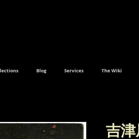
ャ
lections
Blog
Services
The Wiki
吉津