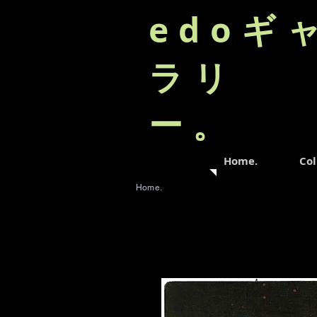
edoギ
ラリ
ー。
Home.
Col
Home.