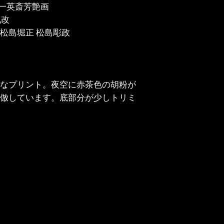
 一英斎芳艶画
九改
松島堀正 松島彫政
なプリント。夜空に赤茶色の胡粉が
倣しています。底部分が少しトリミ