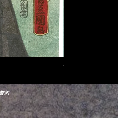
豊国III-女性役の歌舞伎俳優
価格
$475.00
誓約