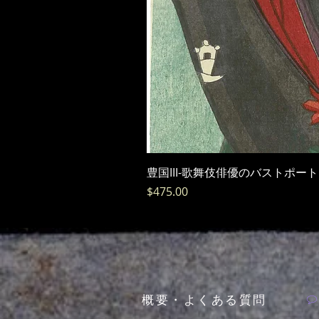
豊国III-歌舞伎俳優のバストポー
価格
$475.00
概要・よくある質問