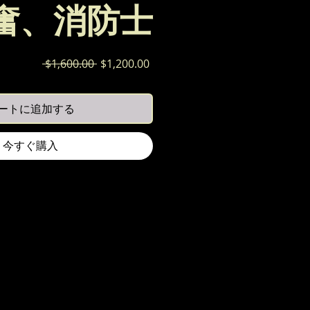
奮、消防士
通
セ
 $1,600.00 
$1,200.00
常
ー
価
ル
ートに追加する
格
価
格
今すぐ購入